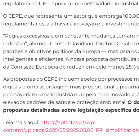
regulatória da UE e apoiar a competitividade industrial.
O CEPE, que representa um setor que emprega 100.00
regulamentar está a travar a inovação e o investimento
“Regras excessivas e em constante mudança tornam mai
indústria”, afirmou Christel Davidson, Diretora Geral d
padrões e objetivos políticos da Europa — mas para os a
inteligentes e eficientes. A nossa proposta contribuirá
da Comissão Europeia de reduzir em pelo menos 25% os
As propostas do CEPE incluem apelos por processos ma
digitais e uma abordagem mais proporcional e pragm
promoveriam uma indústria europeia mais inovadora, á
elevados padrões de saúde e proteção ambiental.
O d
propostas detalhadas sobre legislação específica d
Leia mais aqui:
https://aptintas.pt/wp-
content/uploads/2025/05/2025.05.08_PR_simplificatio