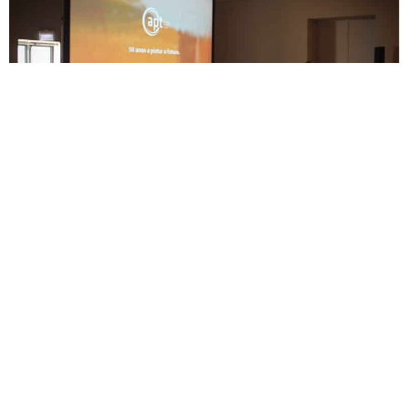
Seminário APT – 50 Anos – 26 De Setembro De
2025, Ílhavo
Setembro 23, 2025
Ao longo de cinco décadas, a APT tem sido a voz ativa do setor
das tintas e vernizes em Portugal, promovendo o
desenvolvimento técnico, regulatório e sustentável da
indústria, com ligação direta às entidades europeias. Este ano